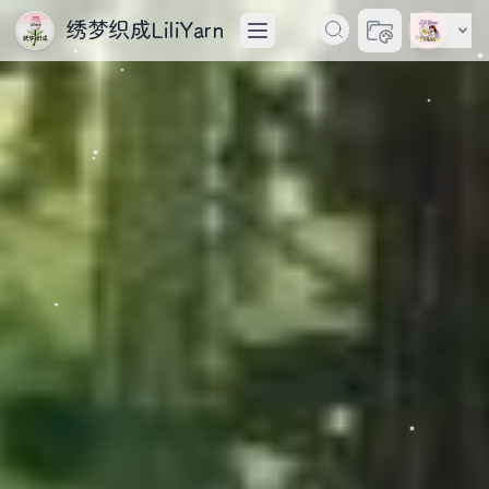
绣梦织成LiliYarn
切换主题