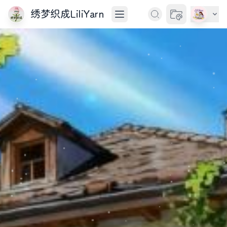
绣梦织成LiliYarn
切换主题