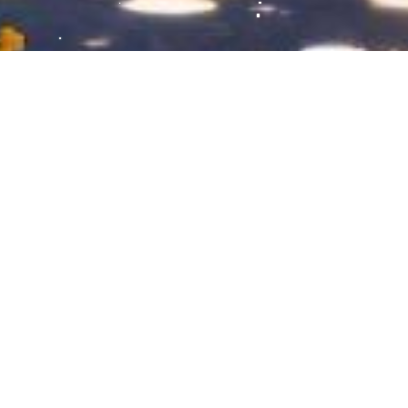
今天可以完成主体了，明天可以安排刺绣
了
就这个花边，一圈480针，我钩了3圈，手腕感觉已经
废了
2025-08-18
33
0
坚持做手工
每一针都是热爱
手工的温度
分享我的