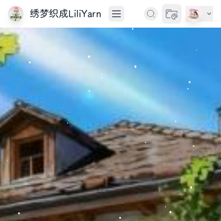
绣梦织成LiliYarn
切换主题