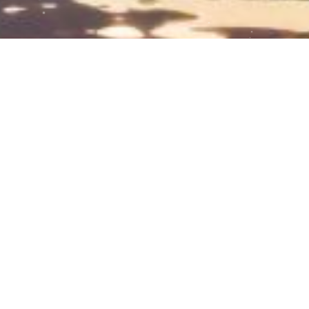
春日紫藤小景已经完成了，你们也来试试
吧
棒针的下针织出来的毛线片，一点儿也不好刺绣，出
来的效果并不是很好，但是又想要下针出来的这个波
浪纹理感，所以有些细节并不是很好，也着实是难为
2025-04-03
41
0
自己了，大家将就看吧，我会一直持续输出。
手工刺绣的美
紫藤花
紫藤花开的季节
繁花小景儿