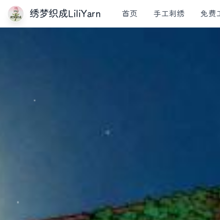
绣梦织成LiliYarn
首页
手工刺绣
免费