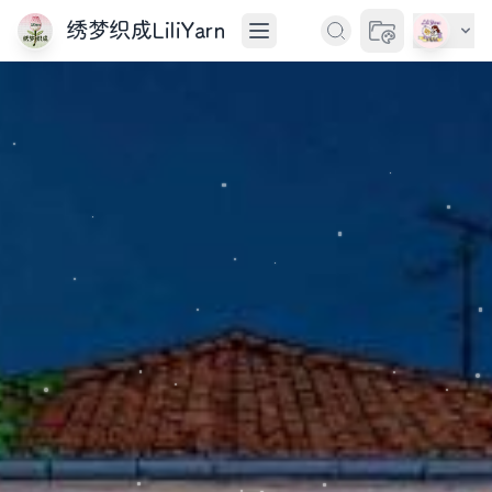
绣梦织成LiliYarn
切换主题