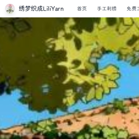
绣梦织成LiliYarn
首页
手工刺绣
免费