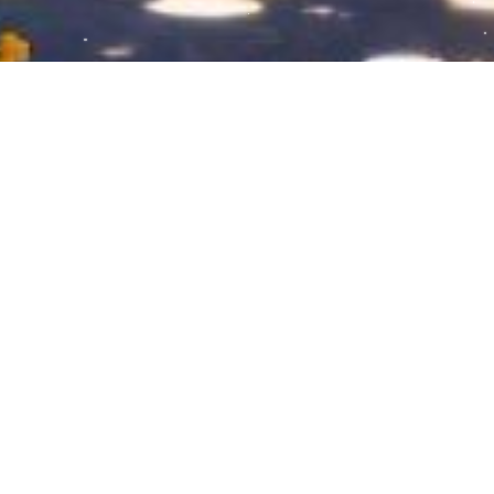
春日紫藤小景已经完成了，你们也来试试
吧
棒针的下针织出来的毛线片，一点儿也不好刺绣，出
来的效果并不是很好，但是又想要下针出来的这个波
浪纹理感，所以有些细节并不是很好，也着实是难为
2025-04-03
41
0
自己了，大家将就看吧，我会一直持续输出。
手工刺绣的美
紫藤花
紫藤花开的季节
繁花小景儿