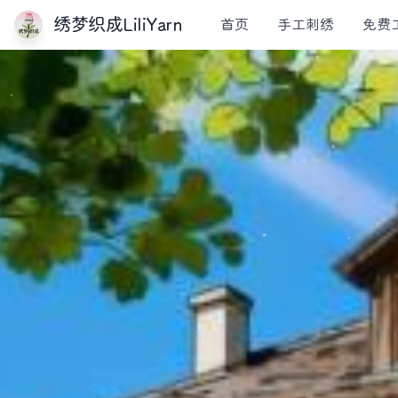
绣梦织成LiliYarn
首页
手工刺绣
免费