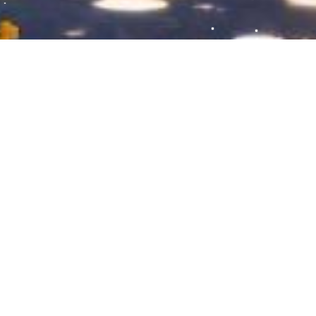
乌梅子酱的颜色真的也好爱啊
2025-09-10
38
0
生活美学
花束毯子
爱生活爱编织
紫色更有韵味