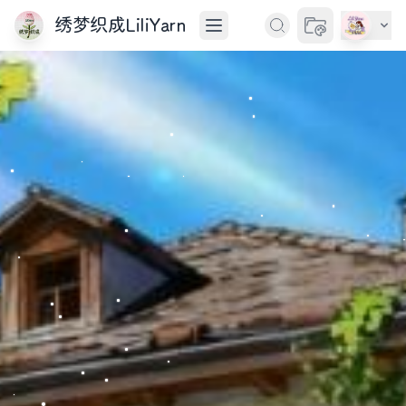
绣梦织成LiliYarn
切换主题