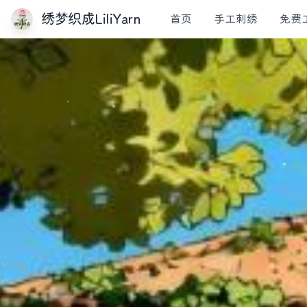
绣梦织成LiliYarn
首页
手工刺绣
免费