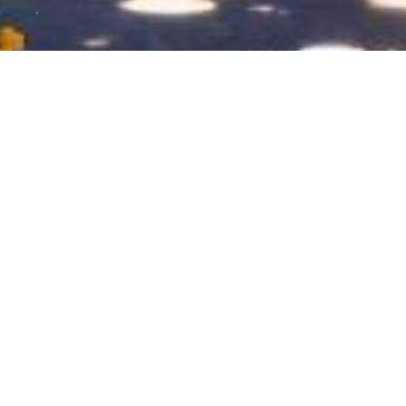
雏菊🌼系列的蝴蝶结发饰
好喜欢这个小清新的刺绣发绳呀！✨ 属于自己的独特
专属刺绣发饰，为你的美丽（魅力）加分！👍 自己手
工制作而成，每一只雏菊都是刺绣而成，栩栩如生，
2023-11-18
33
0
仿佛能闻到它的香气。😍 每一根发绳都是精心编制而
蝴蝶结发饰
手工
发饰分享
diy手工刺绣
发
成，每一只雏菊都拥有着独特的美丽。😍