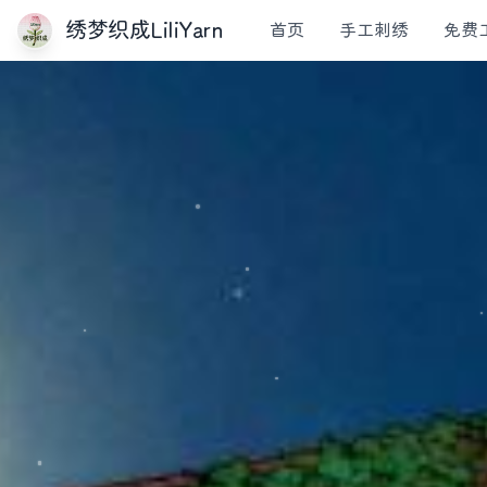
绣梦织成LiliYarn
首页
手工刺绣
免费