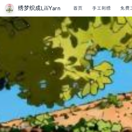
绣梦织成LiliYarn
首页
手工刺绣
免费