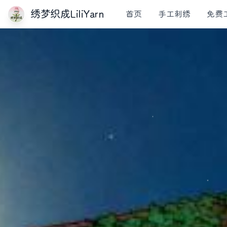
绣梦织成LiliYarn
首页
手工刺绣
免费