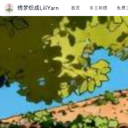
绣梦织成LiliYarn
首页
手工刺绣
免费