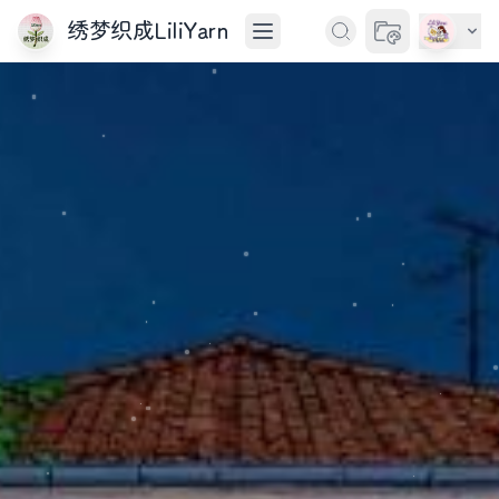
绣梦织成LiliYarn
切换主题