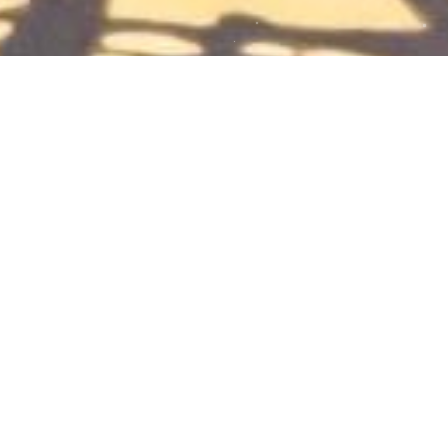
普通人自学刺绣，还玩出花样了！
普通人自学刺绣，这条路我走通了❗ 宝子们👋 分享我
自学刺绣的一路蜕变。 起初，满心欢喜上手，却状况
百出，线总打结，图案歪歪扭扭，差点就打退堂鼓
2025-01-23
24
0
😭。 但我不甘心，日夜钻研教程，反复练习基础针
刺绣
刺绣成长记录
手工爱好者
diy手工刺绣
法，手指被扎好多回。 渐渐地，能绣出像模像样的小
图案，再挑战复杂的针法和图案，掌握基础后，不满
足常规就开始瞎