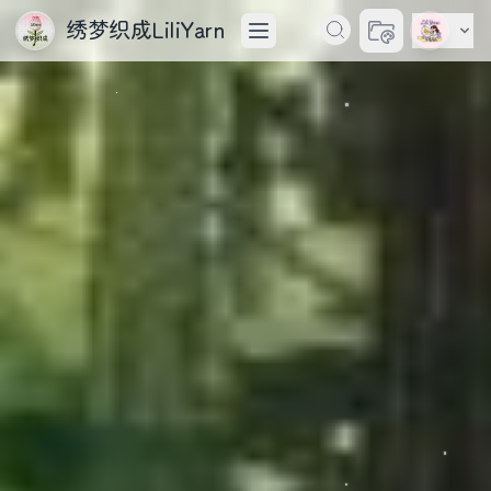
绣梦织成LiliYarn
切换主题