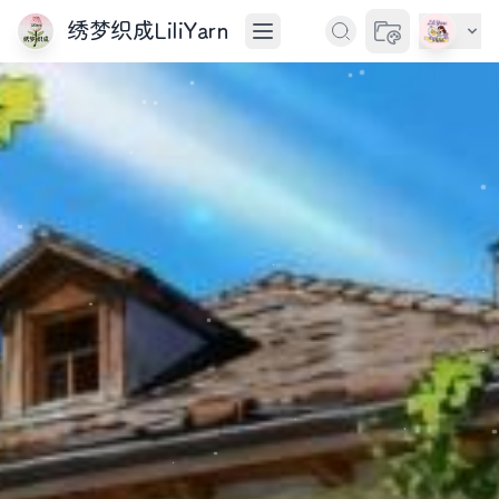
绣梦织成LiliYarn
切换主题