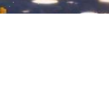
经过一个多月的努力，完成95%啦😃🥰😊
2025-09-09
45
0
爱生活爱编织
我的学习进化论
diy手工刺绣
费手
今天可以完成主体了，明天可以安排刺绣
了
就这个花边，一圈480针，我钩了3圈，手腕感觉已经