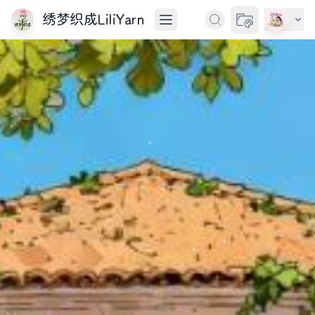
绣梦织成LiliYarn
切换主题