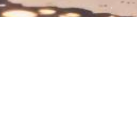
写满春天的包包来了
2025-03-24
41
0
写满春天的包包
钩针包包
毛线手提包
毛线编织刺