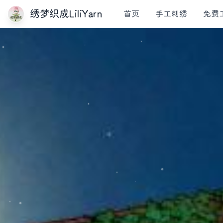
绣梦织成LiliYarn
首页
手工刺绣
免费