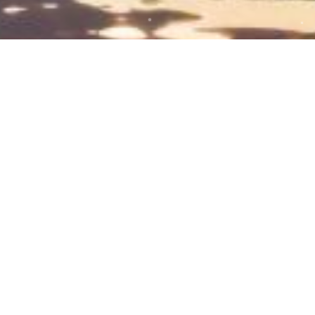
小衣藏爱意，萌化我心啦～
分享有趣的羊毛内容。内容可爱温馨，分享给喜爱毛
衣毛线的朋友。
2025-10-23
55
0
小红书手工友好季
爱生活爱编织
diy手工刺绣
我
小房子与小花花的可爱时光
分享有趣的羊毛内容。内容可爱温馨，分享给喜爱毛