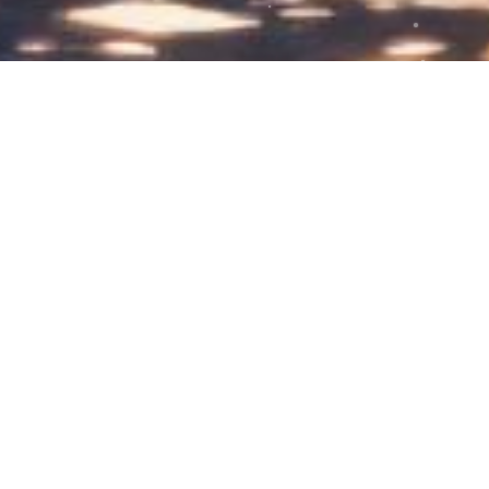
一针一线，皆是对生活诗意的捕捉🌺🍃
2025-02-20
26
0
春天的色彩是丰富的
diy手工刺绣
手工刺绣的美