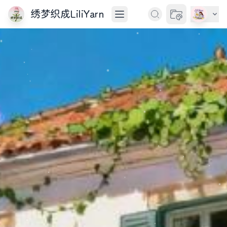
绣梦织成LiliYarn
切换主题