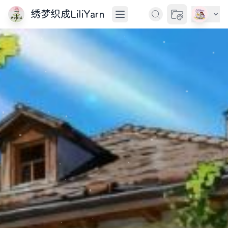
绣梦织成LiliYarn
切换主题