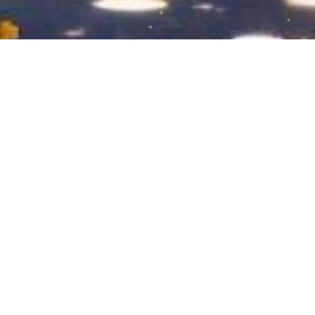
记录制作娃衣～首次绣人物 慢慢改进和
提高。
2025-05-26
39
0
手工刺绣的美
手工的魅力
针线活
手作日常