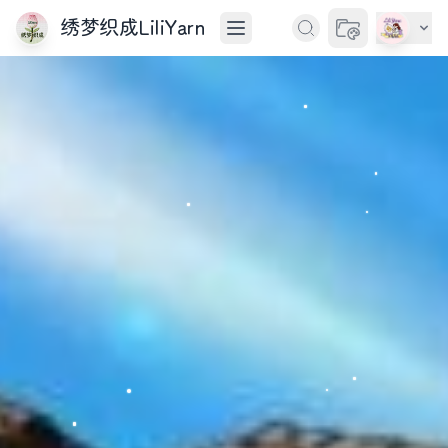
绣梦织成LiliYarn
切换主题