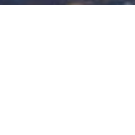
钩活的一天……试试吧！
分享有趣的羊毛内容。内容可爱温馨，分享给喜爱毛
衣毛线的朋友。
2025-03-20
73
0
手工刺绣的美
diy手工刺绣
钩针
钩织使我快乐
叶子，蝴蝶和蜗牛已完成，开始树木啦🌲
🌲