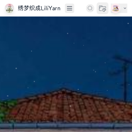
绣梦织成LiliYarn
切换主题