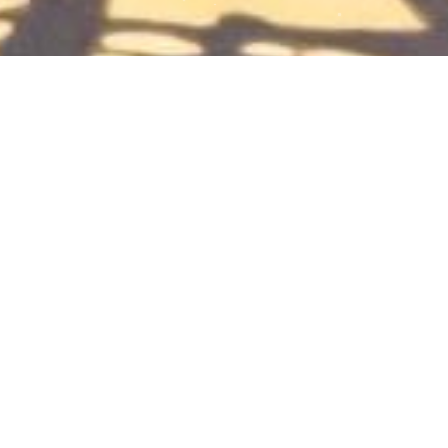
渐变色绣线刺绣袜子也很美哦
2024-05-23
33
0
diy手工刺绣
复古穿搭
好看的袜子
手工刺绣