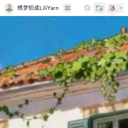
绣梦织成LiliYarn
切换主题