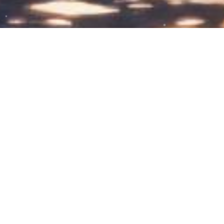
曼德拉草约上小伙伴出去旅游啰！
2024-08-16
32
0
哈利波特曼德拉草系列
手勾毛线胸针
毛线挂件
设