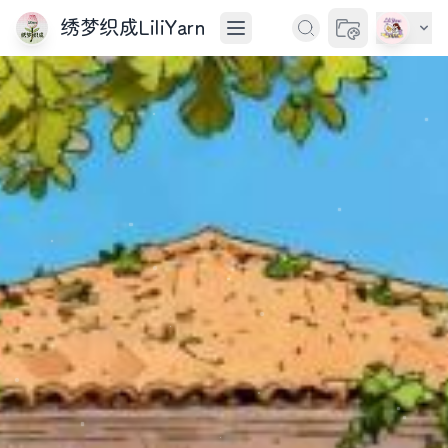
绣梦织成LiliYarn
切换主题