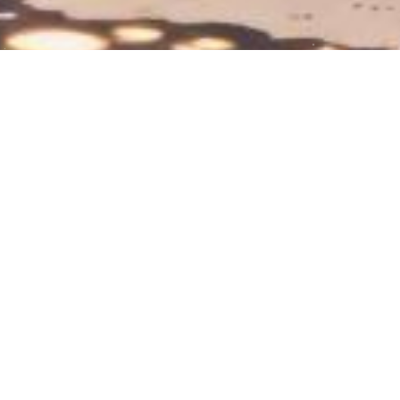
下雪啦❄️羊毛线配羊毛袜！脚部的温暖和
舒适
精选优质羊毛线，经过精湛刺绣工艺，将传统与现代
完美结合。袜口松紧适中，穿着舒适不勒脚，让您享
受一整天的舒适体验。精心设计，时尚简约，快来感
2024-09-11
34
0
受羊毛线刺绣羊毛袜带来的温暖与舒适吧！
刺绣
秋冬必备
羊毛线
羊毛袜
羊毛袜穿搭