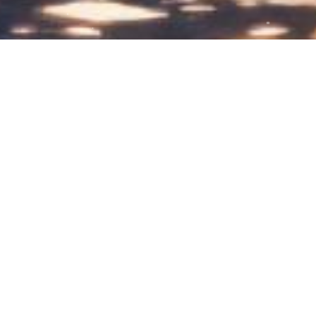
做成发绳也是美美哒！
亲测，戴在手腕当装饰也很不错哟。
2024-07-20
37
0
发绳
毛线发饰
毛线山茶花