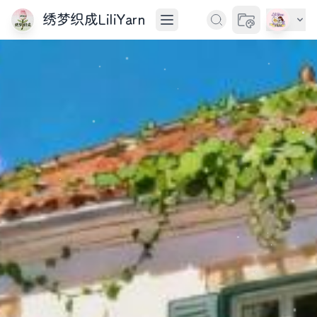
绣梦织成LiliYarn
切换主题