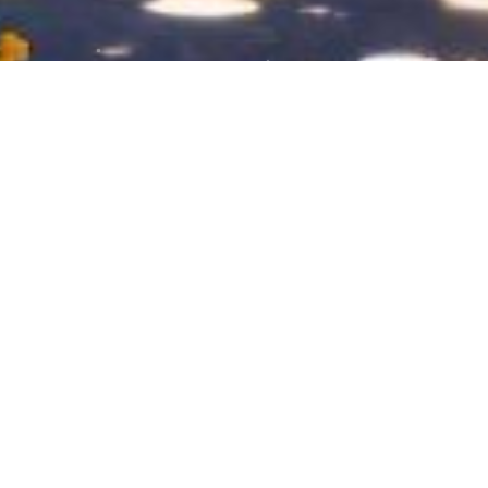
出行好搭档🧶
分享有趣的羊毛内容。内容可爱温馨，分享给喜爱毛
衣毛线的朋友。
2025-10-02
56
0
手工友人成长计划
手工署
爱生活爱编织
我的学习