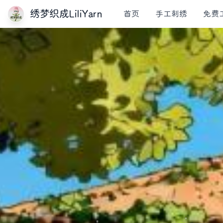
绣梦织成LiliYarn
首页
手工刺绣
免费