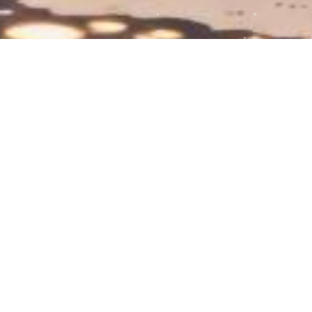
阳光下的小花花，太美啦～
2025-09-29
83
1
爱生活爱编织
手工刺绣的美
暖暖的阳光
阳光下的