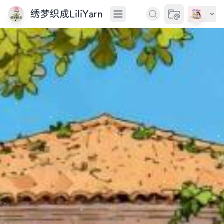
绣梦织成LiliYarn
切换主题