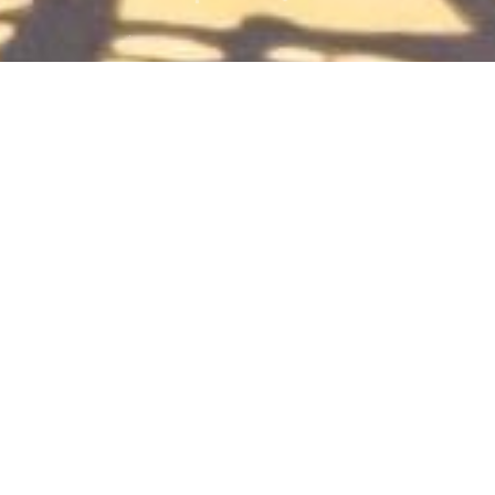
太阳底下曝光啦
2024-10-05
35
0
卡套
向日葵花海
手工刺绣
毛线钩织