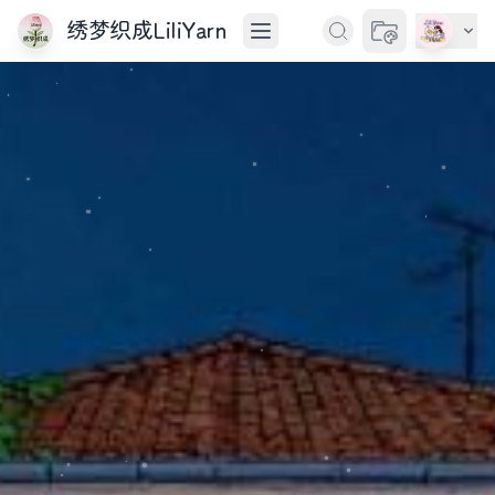
绣梦织成LiliYarn
切换主题