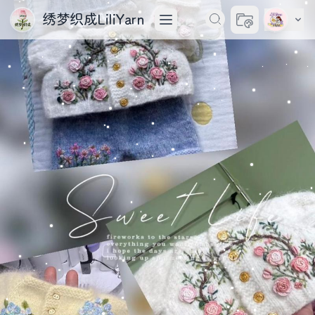
绣梦织成LiliYarn
切换主题