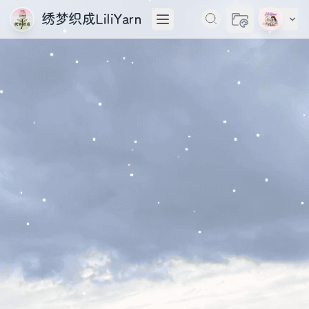
绣梦织成LiliYarn
切换主题