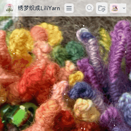
绣梦织成LiliYarn
切换主题