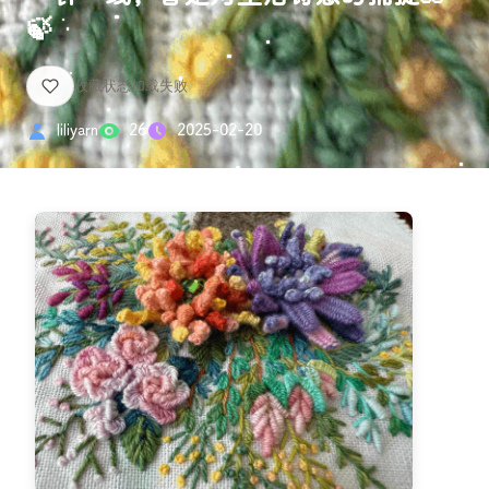
🍃
liliyarn
26
2025-02-20