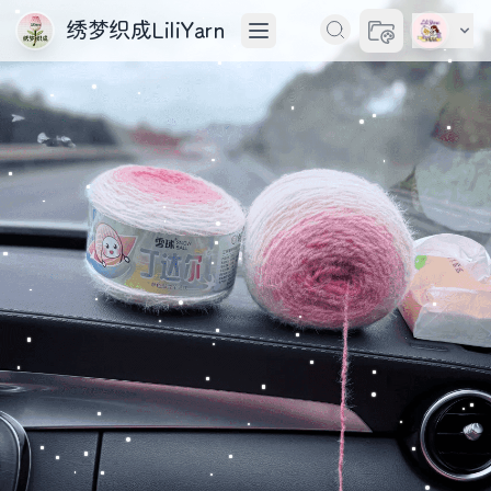
绣梦织成LiliYarn
切换主题