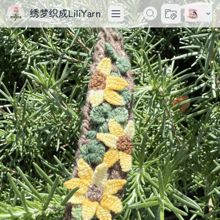
绣梦织成LiliYarn
切换主题