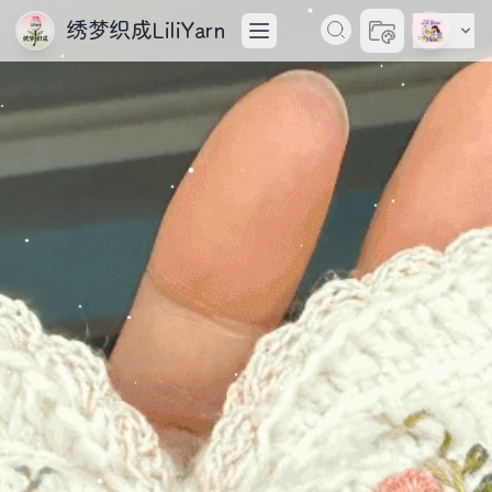
绣梦织成LiliYarn
切换主题